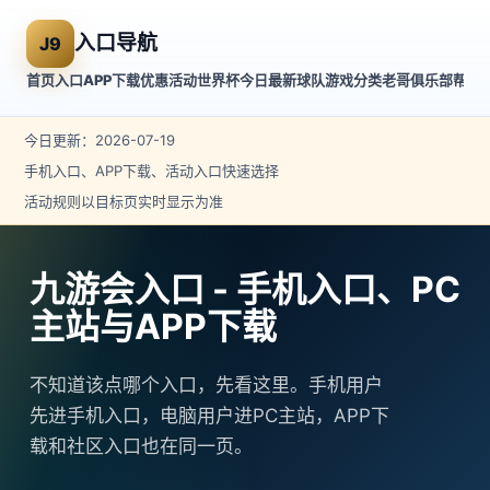
入口导航
J9
首页
入口
APP下载
优惠活动
世界杯
今日
最新
球队
游戏分类
老哥俱乐部
帮助
今日更新：2026-07-19
手机入口、APP下载、活动入口快速选择
活动规则以目标页实时显示为准
九游会入口 - 手机入口、PC
主站与APP下载
不知道该点哪个入口，先看这里。手机用户
先进手机入口，电脑用户进PC主站，APP下
载和社区入口也在同一页。