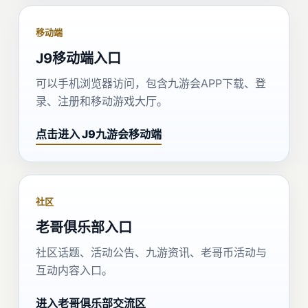
移动端
J9移动端入口
可以手机浏览器访问，包含九游会APP下载、登
录、注册和移动游戏大厅。
点击进入 J9九游会移动端
社区
老哥俱乐部入口
社区话题、活动公告、九游资讯、老哥币活动与
互动内容入口。
进入老哥俱乐部交流区