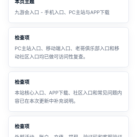
本页主题
九游会入口 - 手机入口、PC主站与APP下载
检查项
PC主站入口、移动端入口、老哥俱乐部入口和移
动社区入口均已做可访问性复查。
检查项
本站核心入口、APP下载、社区入口和常见问题内
容已在本次更新中补充说明。
检查项