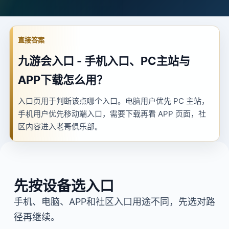
直接答案
九游会入口 - 手机入口、PC主站与
APP下载怎么用？
入口页用于判断该点哪个入口。电脑用户优先 PC 主站，
手机用户优先移动端入口，需要下载再看 APP 页面，社
区内容进入老哥俱乐部。
先按设备选入口
手机、电脑、APP和社区入口用途不同，先选对路
径再继续。