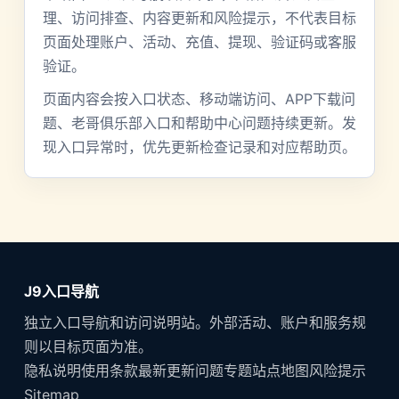
理、访问排查、内容更新和风险提示，不代表目标
页面处理账户、活动、充值、提现、验证码或客服
验证。
页面内容会按入口状态、移动端访问、APP下载问
题、老哥俱乐部入口和帮助中心问题持续更新。发
现入口异常时，优先更新检查记录和对应帮助页。
J9入口导航
独立入口导航和访问说明站。外部活动、账户和服务规
则以目标页面为准。
隐私说明
使用条款
最新更新
问题专题
站点地图
风险提示
Sitemap