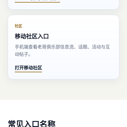
社区
移动社区入口
手机端查看老哥俱乐部信息流、话题、活动与互
动帖子。
打开移动社区
常见入口名称