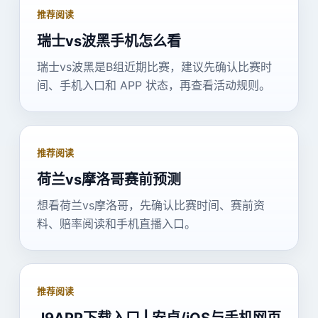
推荐阅读
瑞士vs波黑手机怎么看
瑞士vs波黑是B组近期比赛，建议先确认比赛时
间、手机入口和 APP 状态，再查看活动规则。
推荐阅读
荷兰vs摩洛哥赛前预测
想看荷兰vs摩洛哥，先确认比赛时间、赛前资
料、赔率阅读和手机直播入口。
推荐阅读