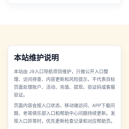
本站维护说明
本站由 J9入口导航项目维护，只做公开入口整
理、访问排查、内容更新和风险提示，不代表目标
页面处理账户、活动、充值、提现、验证码或客服
验证。
页面内容会按入口状态、移动端访问、APP下载问
题、老哥俱乐部入口和帮助中心问题持续更新。发
现入口异常时，优先更新检查记录和对应帮助页。