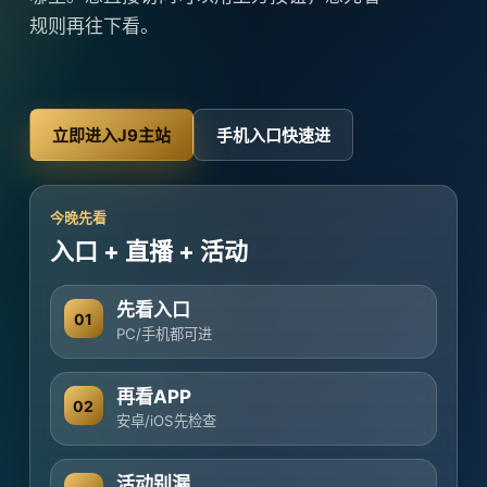
规则再往下看。
立即进入J9主站
手机入口快速进
今晚先看
入口 + 直播 + 活动
先看入口
01
PC/手机都可进
再看APP
02
安卓/iOS先检查
活动别漏