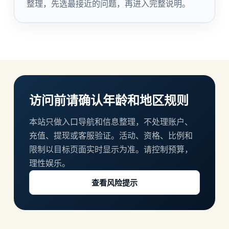
整理，先选最接近的问题，再进入完整说明。
访问前请确认年龄和地区规则
本站只做入口导航和信息整理，不处理账户、
充值、提现或客服验证。活动、资格、比例和
限制以目标页面实时显示为准。请控制预算，
理性娱乐。
查看风险提示