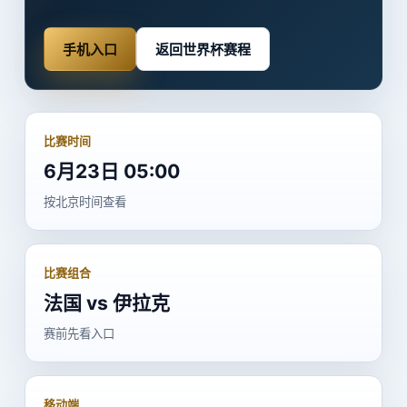
手机入口
返回世界杯赛程
比赛时间
6月23日 05:00
按北京时间查看
比赛组合
法国 vs 伊拉克
赛前先看入口
移动端