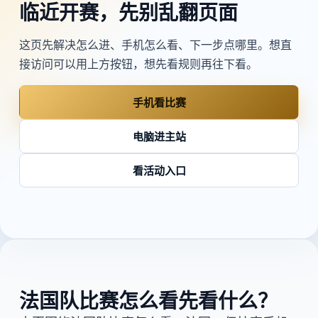
临近开赛，先别乱翻页面
这页先解决怎么进、手机怎么看、下一步点哪里。想直
接访问可以用上方按钮，想先看规则再往下看。
手机看比赛
电脑进主站
看活动入口
法国队比赛怎么看先看什么？