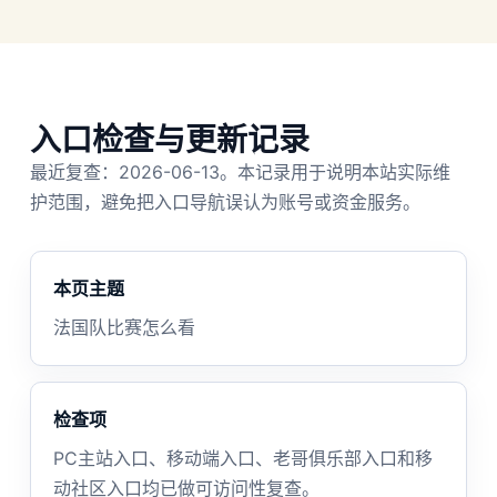
入口检查与更新记录
最近复查：2026-06-13。本记录用于说明本站实际维
护范围，避免把入口导航误认为账号或资金服务。
本页主题
法国队比赛怎么看
检查项
PC主站入口、移动端入口、老哥俱乐部入口和移
动社区入口均已做可访问性复查。