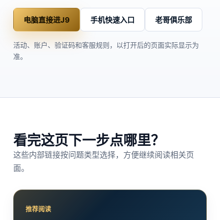
电脑直接进J9
手机快速入口
老哥俱乐部
活动、账户、验证码和客服规则，以打开后的页面实际显示为
准。
看完这页下一步点哪里？
这些内部链接按问题类型选择，方便继续阅读相关页
面。
推荐阅读