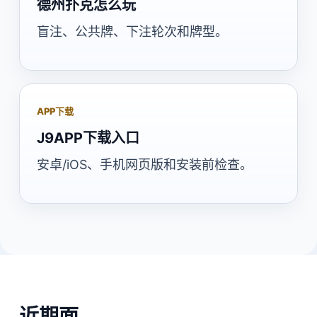
德州扑克怎么玩
盲注、公共牌、下注轮次和牌型。
APP下载
J9APP下载入口
安卓/iOS、手机网页版和安装前检查。
近期面