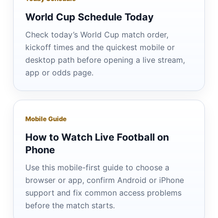
World Cup Schedule Today
Check today’s World Cup match order,
kickoff times and the quickest mobile or
desktop path before opening a live stream,
app or odds page.
Mobile Guide
How to Watch Live Football on
Phone
Use this mobile-first guide to choose a
browser or app, confirm Android or iPhone
support and fix common access problems
before the match starts.