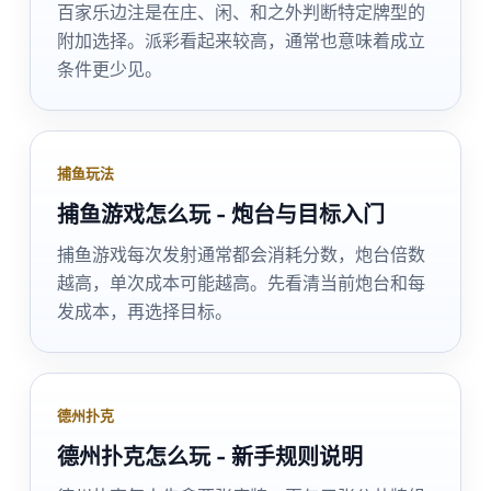
百家乐边注是在庄、闲、和之外判断特定牌型的
附加选择。派彩看起来较高，通常也意味着成立
条件更少见。
捕鱼玩法
捕鱼游戏怎么玩 - 炮台与目标入门
捕鱼游戏每次发射通常都会消耗分数，炮台倍数
越高，单次成本可能越高。先看清当前炮台和每
发成本，再选择目标。
德州扑克
德州扑克怎么玩 - 新手规则说明