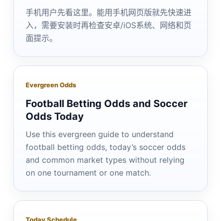
手机用户先看这里。能用手机网页版就先快速进
入，需要安装时再检查安卓/iOS系统、网络和页
面提示。
Evergreen Odds
Football Betting Odds and Soccer
Odds Today
Use this evergreen guide to understand
football betting odds, today’s soccer odds
and common market types without relying
on one tournament or one match.
Today Schedule