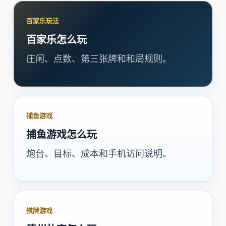
百家乐玩法
百家乐怎么玩
庄闲、点数、第三张牌和和局规则。
捕鱼游戏
捕鱼游戏怎么玩
炮台、目标、成本和手机访问说明。
棋牌游戏