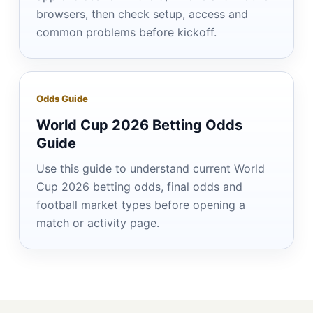
browsers, then check setup, access and
common problems before kickoff.
Odds Guide
World Cup 2026 Betting Odds
Guide
Use this guide to understand current World
Cup 2026 betting odds, final odds and
football market types before opening a
match or activity page.