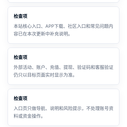
检查项
本站核心入口、APP下载、社区入口和常见问题内
容已在本次更新中补充说明。
检查项
外部活动、账户、充值、提现、验证码和客服验证
仍只以目标页面实时显示为准。
检查项
入口页只做导航、说明和风险提示，不处理账号资
料或资金操作。