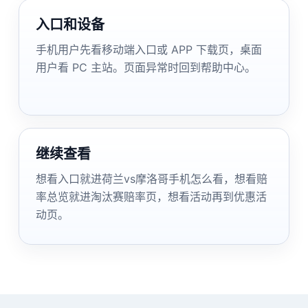
入口和设备
手机用户先看移动端入口或 APP 下载页，桌面
用户看 PC 主站。页面异常时回到帮助中心。
继续查看
想看入口就进荷兰vs摩洛哥手机怎么看，想看赔
率总览就进淘汰赛赔率页，想看活动再到优惠活
动页。