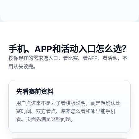
手机、APP和活动入口怎么选？
按你现在的需求选入口：看比赛、看APP、看活动，不
用从头读完。
先看赛前资料
用户点进来不是为了看模板说明，而是想确认比
赛时间、双方看点、赔率怎么看和哪里能手机
看。页面先满足这些问题。