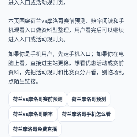
进入入口或活动规则页。
本页围绕荷兰vs摩洛哥赛前预测、赔率阅读和手
机观看入口做资料型整理，用户看完后可以继续
进入入口或活动规则页。
如果你是手机用户，先走手机入口；如果你在电
脑上看，直接进主站更稳。想看优惠活动或赛前
资料，先把活动规则和比赛页分开看，别临场乱
点陌生链接。
荷兰vs摩洛哥赛前预测
荷兰摩洛哥预测
荷兰vs摩洛哥赔率
荷兰摩洛哥手机怎么看
荷兰摩洛哥免费直播