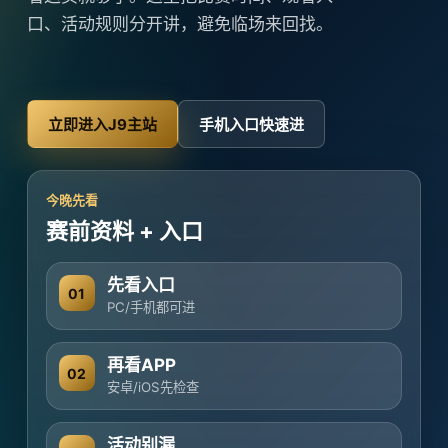
口、活动规则分开讲，避免临场来回找。
立即进入J9主站
手机入口快速进
今晚先看
赛前资料 + 入口
先看入口
01
PC/手机都可进
再看APP
02
安卓/iOS先检查
活动别漏