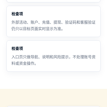
检查项
外部活动、账户、充值、提现、验证码和客服验证
仍只以目标页面实时显示为准。
检查项
入口页只做导航、说明和风险提示，不处理账号资
料或资金操作。