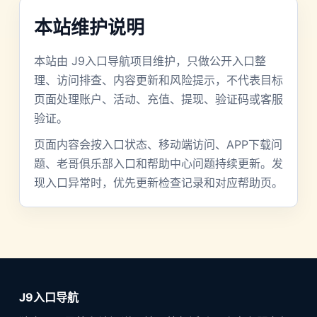
本站维护说明
本站由 J9入口导航项目维护，只做公开入口整
理、访问排查、内容更新和风险提示，不代表目标
页面处理账户、活动、充值、提现、验证码或客服
验证。
页面内容会按入口状态、移动端访问、APP下载问
题、老哥俱乐部入口和帮助中心问题持续更新。发
现入口异常时，优先更新检查记录和对应帮助页。
J9入口导航