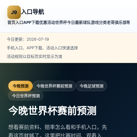
入口导航
J9
首页
入口
APP下载
优惠活动
世界杯
今日
最新
球队
游戏分类
老哥俱乐部
帮助
今日更新：2026-07-19
手机入口、APP下载、活动入口快速选择
活动规则以目标页实时显示为准
今晚预测
今晚世界杯赛前预测
今晚足球预测
今日世界杯预测
今晚世界杯赛前预测
想看赛前资料、赔率怎么看和手机入口，先
看这页就够了。这里把比赛时间、观看入