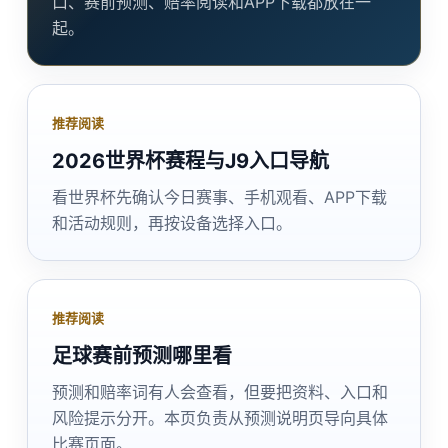
口、赛前预测、赔率阅读和APP下载都放在一
起。
推荐阅读
2026世界杯赛程与J9入口导航
看世界杯先确认今日赛事、手机观看、APP下载
和活动规则，再按设备选择入口。
推荐阅读
足球赛前预测哪里看
预测和赔率词有人会查看，但要把资料、入口和
风险提示分开。本页负责从预测说明页导向具体
比赛页面。