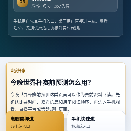
03
资格、时间、流水先看
手机用户先点手机入口；桌面用户直接进主站。想看
活动，先到优惠活动页核对实时规则。
直接答案
今晚世界杯赛前预测怎么用？
今晚世界杯赛前预测这类页面可以作为赛前资料阅读。先
确认比赛时间、双方信息和赔率阅读顺序，再进入手机观
看、直播平台或活动规则页面。
电脑直接进
手机快速进
J9主站入口
移动端入口