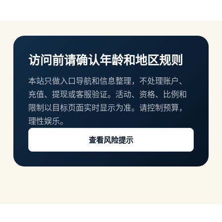
访问前请确认年龄和地区规则
本站只做入口导航和信息整理，不处理账户、
充值、提现或客服验证。活动、资格、比例和
限制以目标页面实时显示为准。请控制预算，
理性娱乐。
查看风险提示