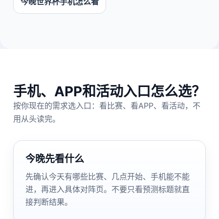
今晚世界杯手机怎么看
手机、APP和活动入口怎么选？
按你现在的需求选入口：看比赛、看APP、看活动，不
用从头读完。
今晚先看什么
先确认今天有哪些比赛、几点开始、手机能不能
进，再进入具体对阵页。不要只看预测标题就直
接判断结果。