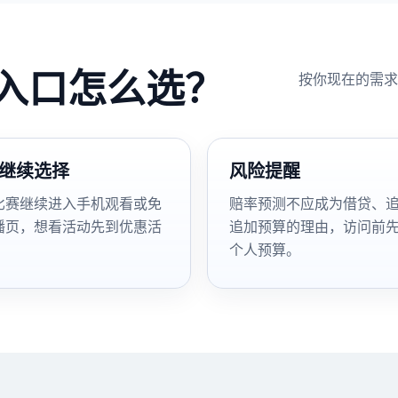
动入口怎么选？
按你现在的需求
继续选择
风险提醒
比赛继续进入手机观看或免
赔率预测不应成为借贷、
播页，想看活动先到优惠活
追加预算的理由，访问前
。
个人预算。