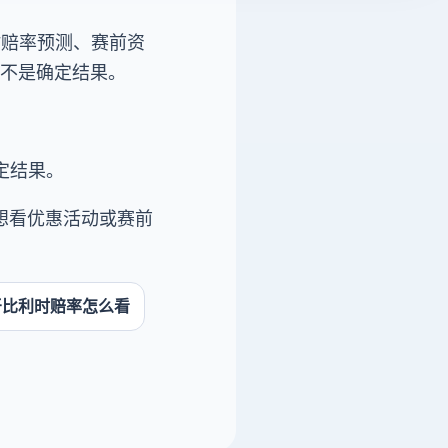
时赔率预测、赛前资
不是确定结果。
定结果。
想看优惠活动或赛前
牙比利时赔率怎么看