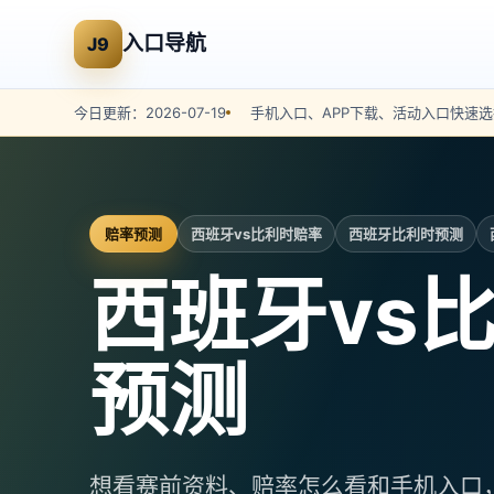
入口导航
J9
今日更新：2026-07-19
手机入口、APP下载、活动入口快速选
赔率预测
西班牙vs比利时赔率
西班牙比利时预测
西班牙vs
预测
想看赛前资料、赔率怎么看和手机入口