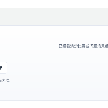
已经看清楚比赛或问题场景
部
示为准。