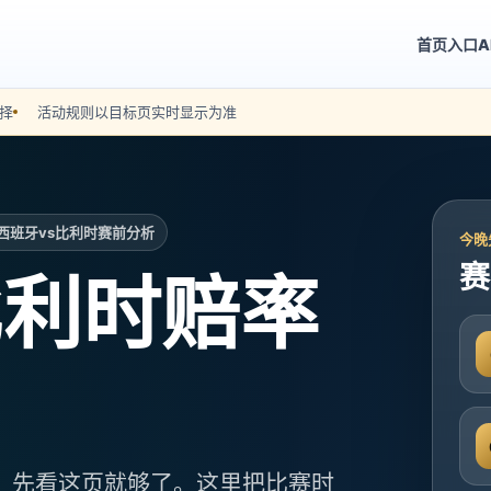
首页
入口
A
择
活动规则以目标页实时显示为准
西班牙vs比利时赛前分析
今晚
赛
比利时赔率
，先看这页就够了。这里把比赛时