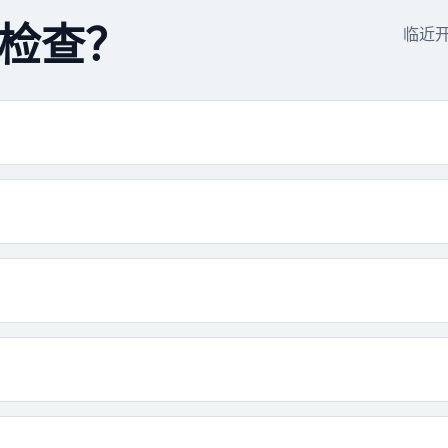
检查？
临近