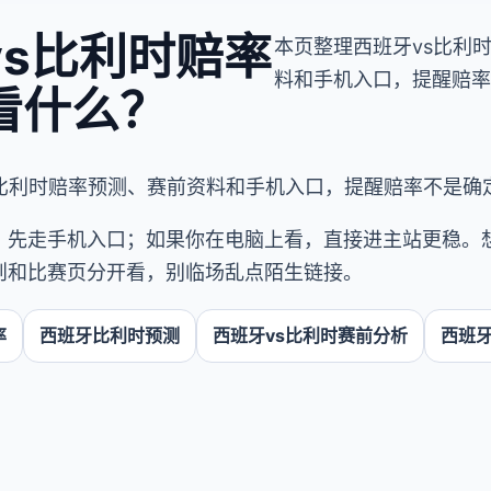
vs比利时赔率
本页整理西班牙vs比利
料和手机入口，提醒赔率
看什么？
s比利时赔率预测、赛前资料和手机入口，提醒赔率不是确
，先走手机入口；如果你在电脑上看，直接进主站更稳。
则和比赛页分开看，别临场乱点陌生链接。
率
西班牙比利时预测
西班牙vs比利时赛前分析
西班