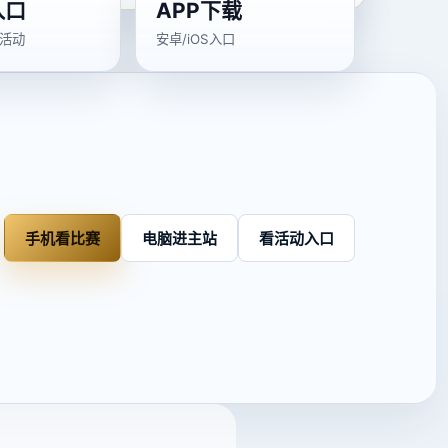
入口
APP下载
活动
安卓/iOS入口
手机看比赛
电脑进主站
看活动入口