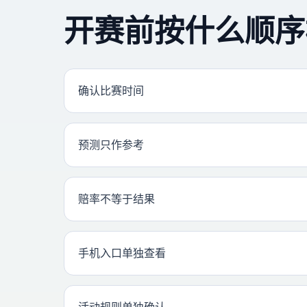
开赛前按什么顺序
确认比赛时间
预测只作参考
赔率不等于结果
手机入口单独查看