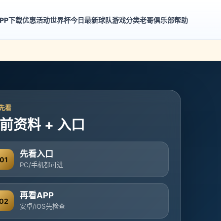
PP下载
优惠活动
世界杯
今日
最新
球队
游戏分类
老哥俱乐部
帮助
先看
前资料 + 入口
先看入口
01
PC/手机都可进
再看APP
02
安卓/iOS先检查