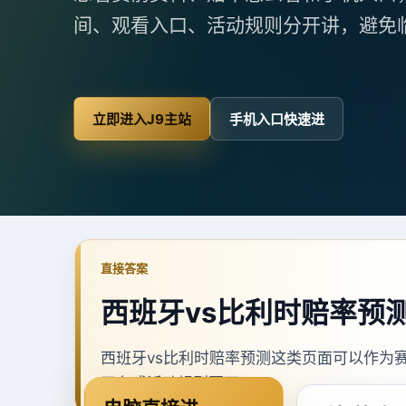
间、观看入口、活动规则分开讲，避免
立即进入J9主站
手机入口快速进
直接答案
西班牙vs比利时赔率预
西班牙vs比利时赔率预测这类页面可以作为
平台或活动规则页面。