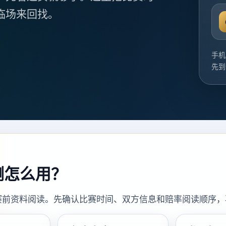
临场来回找。
手机
先到
测怎么用？
赛前资料阅读。先确认比赛时间、双方信息和赔率阅读顺序