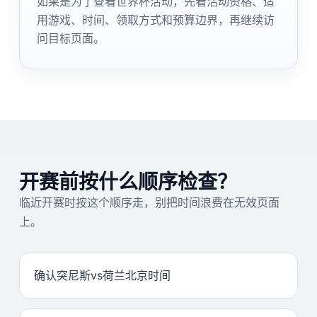
如果是为了查看世界杯活动，先看活动资格、适
用游戏、时间、领取方式和预算边界，再继续访
问目标页面。
开赛前按什么顺序检查？
临近开赛时按这个顺序走，别把时间浪费在无效页面
上。
确认突尼斯vs荷兰北京时间