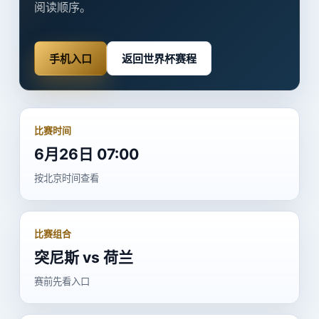
阅读顺序。
手机入口
返回世界杯赛程
比赛时间
6月26日 07:00
按北京时间查看
比赛组合
突尼斯 vs 荷兰
赛前先看入口