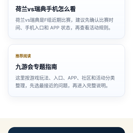
荷兰vs瑞典手机怎么看
荷兰vs瑞典是F组近期比赛，建议先确认比赛时
间、手机入口和 APP 状态，再查看活动规则。
推荐阅读
九游会专题指南
这里按游戏玩法、入口、APP、社区和活动分类
整理，先选最接近的问题，再进入完整说明。