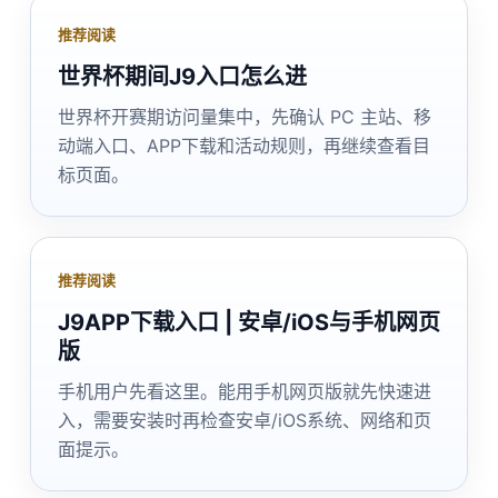
推荐阅读
世界杯期间J9入口怎么进
世界杯开赛期访问量集中，先确认 PC 主站、移
动端入口、APP下载和活动规则，再继续查看目
标页面。
推荐阅读
J9APP下载入口 | 安卓/iOS与手机网页
版
手机用户先看这里。能用手机网页版就先快速进
入，需要安装时再检查安卓/iOS系统、网络和页
面提示。