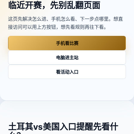
临近开赛，先别乱翻页面
这页先解决怎么进、手机怎么看、下一步点哪里。想直
接访问可以用上方按钮，想先看规则再往下看。
手机看比赛
电脑进主站
看活动入口
土耳其vs美国入口提醒先看什