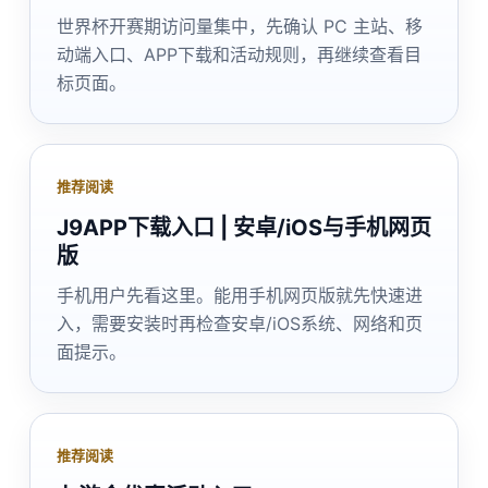
世界杯开赛期访问量集中，先确认 PC 主站、移
动端入口、APP下载和活动规则，再继续查看目
标页面。
推荐阅读
J9APP下载入口 | 安卓/iOS与手机网页
版
手机用户先看这里。能用手机网页版就先快速进
入，需要安装时再检查安卓/iOS系统、网络和页
面提示。
推荐阅读