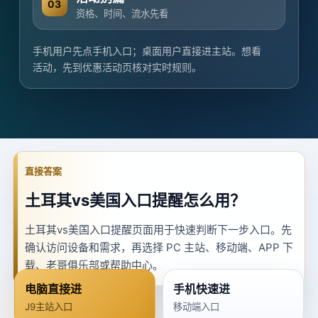
03
资格、时间、流水先看
手机用户先点手机入口；桌面用户直接进主站。想看
活动，先到优惠活动页核对实时规则。
直接答案
土耳其vs美国入口提醒怎么用？
土耳其vs美国入口提醒页面用于快速判断下一步入口。先
确认访问设备和需求，再选择 PC 主站、移动端、APP 下
载、老哥俱乐部或帮助中心。
电脑直接进
手机快速进
J9主站入口
移动端入口