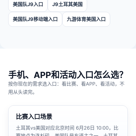
美国队J9入口
J9土耳其美国
美国队J9移动端入口
九游体育美国入口
手机、APP和活动入口怎么选？
按你现在的需求选入口：看比赛、看APP、看活动，不
用从头读完。
比赛入口场景
土耳其vs美国对应北京时间 6月26日 10:00，比
赛地点为洛杉矶。美国队是东道主之一，土耳其