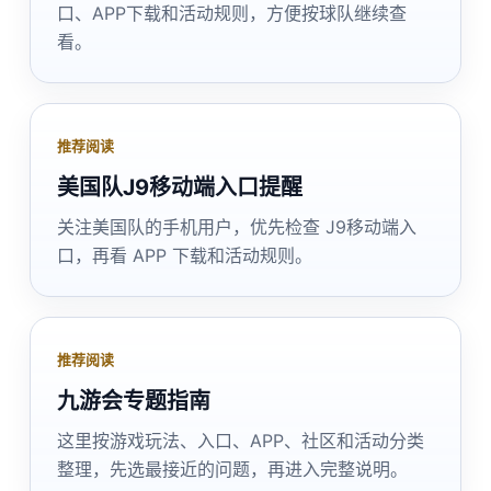
口、APP下载和活动规则，方便按球队继续查
看。
推荐阅读
美国队J9移动端入口提醒
关注美国队的手机用户，优先检查 J9移动端入
口，再看 APP 下载和活动规则。
推荐阅读
九游会专题指南
这里按游戏玩法、入口、APP、社区和活动分类
整理，先选最接近的问题，再进入完整说明。