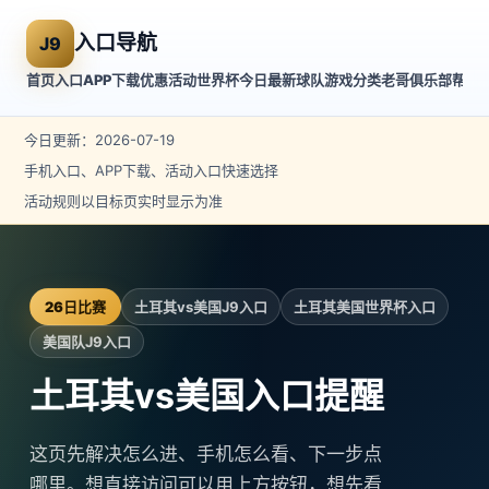
入口导航
J9
首页
入口
APP下载
优惠活动
世界杯
今日
最新
球队
游戏分类
老哥俱乐部
帮助
今日更新：2026-07-19
手机入口、APP下载、活动入口快速选择
活动规则以目标页实时显示为准
26日比赛
土耳其vs美国J9入口
土耳其美国世界杯入口
美国队J9入口
土耳其vs美国入口提醒
这页先解决怎么进、手机怎么看、下一步点
哪里。想直接访问可以用上方按钮，想先看