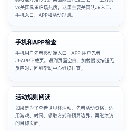
vs美国具备临场热度，这里主要美国队J9入口、
手机入口、APP和活动规则。
手机和APP检查
手机用户先看移动端入口，APP 用户先看
J9APP下载页。遇到页面空白、加载慢或按钮无
反应时，回到帮助中心继续排查。
活动规则阅读
如果是为了查看世界杯活动，先看活动资格、适
用游戏、时间、领取方式和预算边界，再继续访
问目标页面。