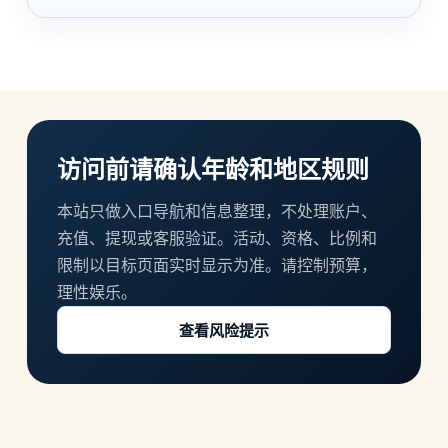
访问前请确认年龄和地区规则
本站只做入口导航和信息整理，不处理账户、
充值、提现或客服验证。活动、资格、比例和
限制以目标页面实时显示为准。请控制预算，
理性娱乐。
查看风险提示