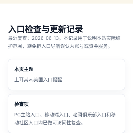
入口检查与更新记录
最近复查：2026-06-13。本记录用于说明本站实际维
护范围，避免把入口导航误认为账号或资金服务。
本页主题
土耳其vs美国入口提醒
检查项
PC主站入口、移动端入口、老哥俱乐部入口和移
动社区入口均已做可访问性复查。