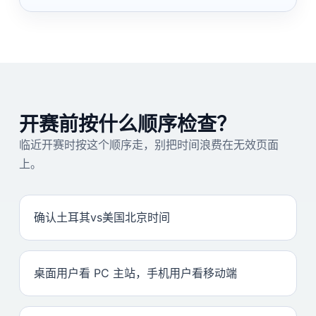
开赛前按什么顺序检查？
临近开赛时按这个顺序走，别把时间浪费在无效页面
上。
确认土耳其vs美国北京时间
桌面用户看 PC 主站，手机用户看移动端