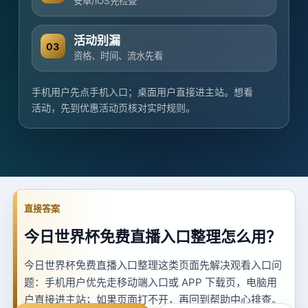
安卓/iOS先检查
活动别漏
03
资格、时间、流水先看
手机用户先点手机入口；桌面用户直接进主站。想看
活动，先到优惠活动页核对实时规则。
直接答案
今日世界杯免费直播入口整理怎么用？
今日世界杯免费直播入口整理这类页面先解决观看入口问
题：手机用户优先走移动端入口或 APP 下载页，电脑用
户直接进主站；如果页面打不开，再回到帮助中心排查。