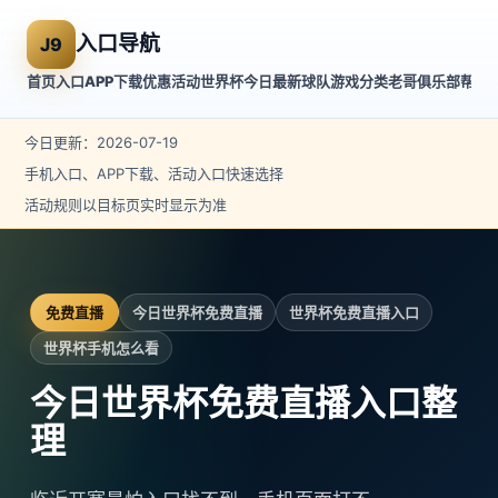
入口导航
J9
首页
入口
APP下载
优惠活动
世界杯
今日
最新
球队
游戏分类
老哥俱乐部
帮助
今日更新：2026-07-19
手机入口、APP下载、活动入口快速选择
活动规则以目标页实时显示为准
免费直播
今日世界杯免费直播
世界杯免费直播入口
世界杯手机怎么看
今日世界杯免费直播入口整
理