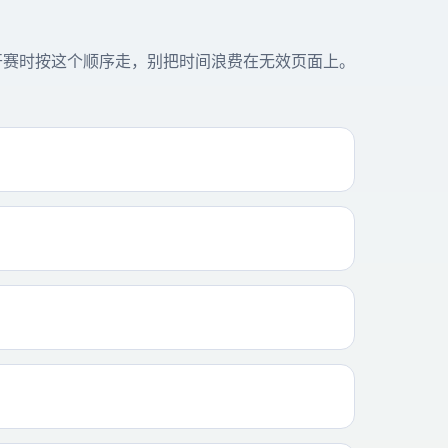
开赛时按这个顺序走，别把时间浪费在无效页面上。