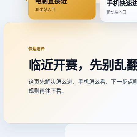
电脑直接进
手机快速
J9主站入口
移动端入口
快速选择
临近开赛，先别乱
这页先解决怎么进、手机怎么看、下一步点
规则再往下看。