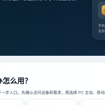
手机
先到
办怎么用？
一步入口。先确认访问设备和需求，再选择 PC 主站、移动