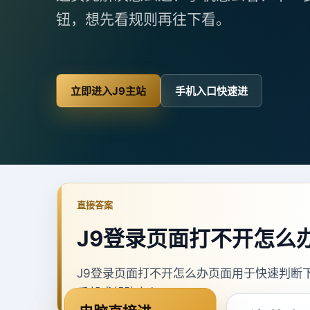
钮，想先看规则再往下看。
立即进入J9主站
手机入口快速进
直接答案
J9登录页面打不开怎么
J9登录页面打不开怎么办页面用于快速判断下
乐部或帮助中心。