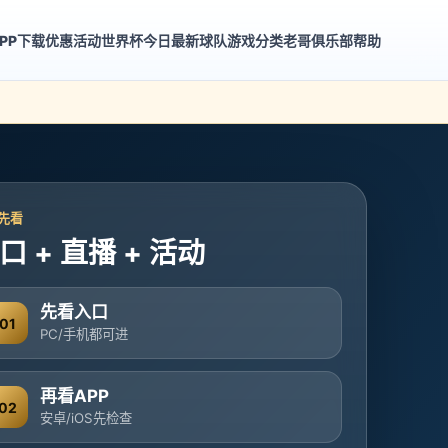
PP下载
优惠活动
世界杯
今日
最新
球队
游戏分类
老哥俱乐部
帮助
先看
口 + 直播 + 活动
先看入口
01
PC/手机都可进
再看APP
02
安卓/iOS先检查