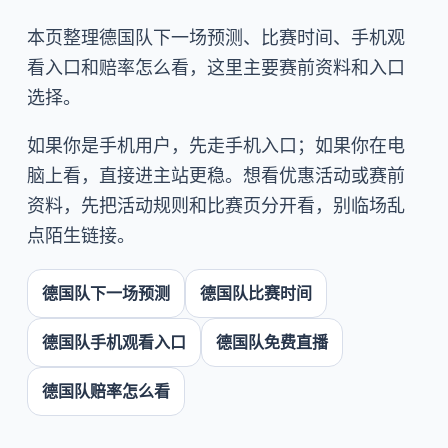
本页整理德国队下一场预测、比赛时间、手机观
看入口和赔率怎么看，这里主要赛前资料和入口
选择。
如果你是手机用户，先走手机入口；如果你在电
脑上看，直接进主站更稳。想看优惠活动或赛前
资料，先把活动规则和比赛页分开看，别临场乱
点陌生链接。
德国队下一场预测
德国队比赛时间
德国队手机观看入口
德国队免费直播
德国队赔率怎么看