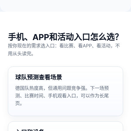
手机、APP和活动入口怎么选？
按你现在的需求选入口：看比赛、看APP、看活动，不
用从头读完。
球队预测查看场景
德国队热度高，但通用问题竞争强。下一场预
测、比赛时间、手机观看入口，可以作为长尾
页。