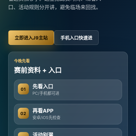
口、活动规则分开讲，避免临场来回找。
立即进入J9主站
手机入口快速进
今晚先看
赛前资料 + 入口
先看入口
01
PC/手机都可进
再看APP
02
安卓/iOS先检查
活动别漏