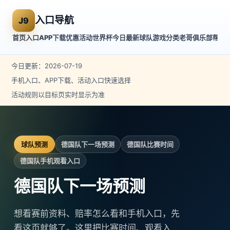
入口导航
J9
首页
入口
APP下载
优惠活动
世界杯
今日
最新
球队
游戏分类
老哥俱乐部
帮助
今日更新：2026-07-19
手机入口、APP下载、活动入口快速选择
活动规则以目标页实时显示为准
球队预测
德国队下一场预测
德国队比赛时间
德国队手机观看入口
德国队下一场预测
想看赛前资料、赔率怎么看和手机入口，先
看这页就够了。这里把比赛时间、观看入