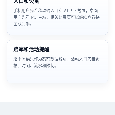
入口和设备
手机用户先看移动端入口和 APP 下载页，桌面
用户先看 PC 主站；相关比赛页可以继续查看德
国队对手。
赔率和活动提醒
赔率阅读只作为赛前数据说明，活动入口先看资
格、时间、流水和限制。