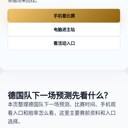
免临场来回找。
手机看比赛
电脑进主站
看活动入口
德国队下一场预测先看什么？
本页整理德国队下一场预测、比赛时间、手机观
看入口和赔率怎么看，这里主要赛前资料和入口
选择。