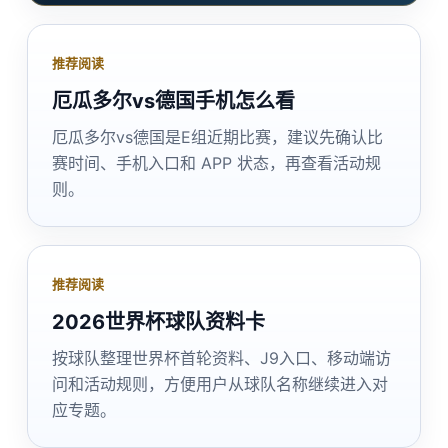
推荐阅读
厄瓜多尔vs德国手机怎么看
厄瓜多尔vs德国是E组近期比赛，建议先确认比
赛时间、手机入口和 APP 状态，再查看活动规
则。
推荐阅读
2026世界杯球队资料卡
按球队整理世界杯首轮资料、J9入口、移动端访
问和活动规则，方便用户从球队名称继续进入对
应专题。