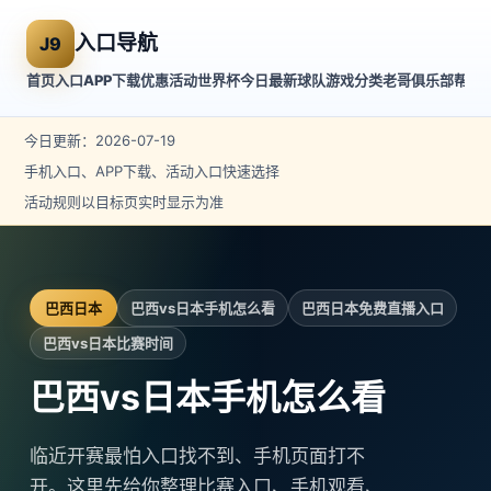
入口导航
J9
首页
入口
APP下载
优惠活动
世界杯
今日
最新
球队
游戏分类
老哥俱乐部
帮助
今日更新：2026-07-19
手机入口、APP下载、活动入口快速选择
活动规则以目标页实时显示为准
巴西日本
巴西vs日本手机怎么看
巴西日本免费直播入口
巴西vs日本比赛时间
巴西vs日本手机怎么看
临近开赛最怕入口找不到、手机页面打不
开。这里先给你整理比赛入口、手机观看、