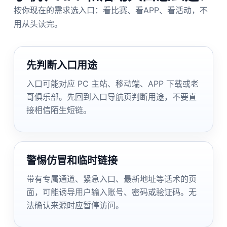
按你现在的需求选入口：看比赛、看APP、看活动，不
用从头读完。
先判断入口用途
入口可能对应 PC 主站、移动端、APP 下载或老
哥俱乐部。先回到入口导航页判断用途，不要直
接相信陌生短链。
警惕仿冒和临时链接
带有专属通道、紧急入口、最新地址等话术的页
面，可能诱导用户输入账号、密码或验证码。无
法确认来源时应暂停访问。