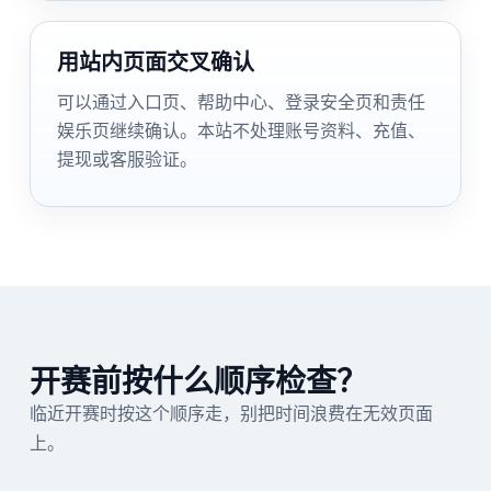
用站内页面交叉确认
可以通过入口页、帮助中心、登录安全页和责任
娱乐页继续确认。本站不处理账号资料、充值、
提现或客服验证。
开赛前按什么顺序检查？
临近开赛时按这个顺序走，别把时间浪费在无效页面
上。