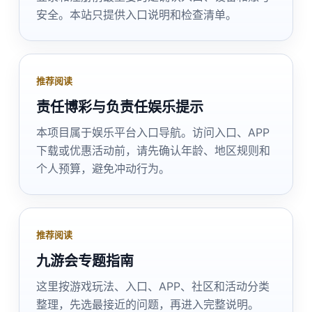
安全。本站只提供入口说明和检查清单。
推荐阅读
责任博彩与负责任娱乐提示
本项目属于娱乐平台入口导航。访问入口、APP
下载或优惠活动前，请先确认年龄、地区规则和
个人预算，避免冲动行为。
推荐阅读
九游会专题指南
这里按游戏玩法、入口、APP、社区和活动分类
整理，先选最接近的问题，再进入完整说明。