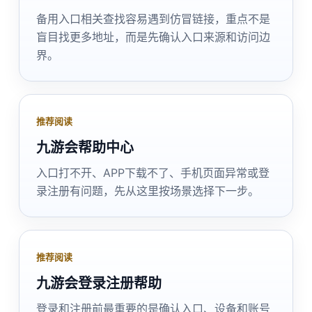
备用入口相关查找容易遇到仿冒链接，重点不是
盲目找更多地址，而是先确认入口来源和访问边
界。
推荐阅读
九游会帮助中心
入口打不开、APP下载不了、手机页面异常或登
录注册有问题，先从这里按场景选择下一步。
推荐阅读
九游会登录注册帮助
登录和注册前最重要的是确认入口、设备和账号