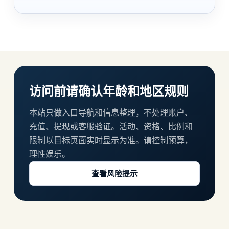
访问前请确认年龄和地区规则
本站只做入口导航和信息整理，不处理账户、
充值、提现或客服验证。活动、资格、比例和
限制以目标页面实时显示为准。请控制预算，
理性娱乐。
查看风险提示