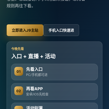
规则再往下看。
立即进入J9主站
手机入口快速进
今晚先看
入口 + 直播 + 活动
先看入口
01
PC/手机都可进
再看APP
02
安卓/iOS先检查
活动别漏